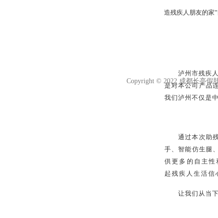
首页 关于我们 产品展示 新闻动态 留言反馈 联系方式
造残疾人朋友的家
服务热线: 028-87618330 13550352318（微信同号）
成都地址：成
泸州市残疾
Copyright © 2022 成都
是对本公司产品
我们泸州不仅是中
通过本次助
手、智能仿生腿
供更多的自主性
起残疾人生活信
让我们从当