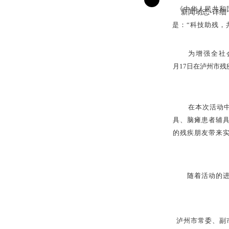
服务热线：
《中华人民共和
新闻动态-详细
是：“科技助残，
为增强全社
月17日在泸州市
028-87618330
在本次活动
具、脑瘫患者辅
的残疾朋友带来
随着活动的
泸州市常委、副